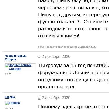
назову. Пишу ему под его же
черноземе весь вывалян, хоть
Пишу под другим, интересуюс
фуфло толкает ?.. Отпишите к
разводом и тп. со стороны э
откликнувшимся!
FaGoT редактировал сообщение 2 декабря 2020
Чорный Горкый
#
2 декабря 2020
Сахарок
Ты форум за 15 год почитай 
форумчанина Лесничего посп
12
он одному товарищу во двор,
органы вызвал.
kopeika
#
2 декабря 2020
Помоему здесь кроме этого 
103