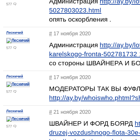
Администрация
http://ay.by/
577
5027803023.html
опять оскорбления .
Лесничий
#
17 ноября 2020
Администрация
http://ay.by/
577
karelskogo-fronta-502781732 
со стороны ШВАЙНЕРА И Б
Лесничий
#
17 ноября 2020
МОДЕРАТОРЫ ТАК ВЫ ФУФ
577
http://ay.by/whoiswho.phtml
Лесничий
#
21 ноября 2020
ШВАЙНЕР И ФОРД БОЯРД
h
577
druzej-vozdushnogo-flota-30