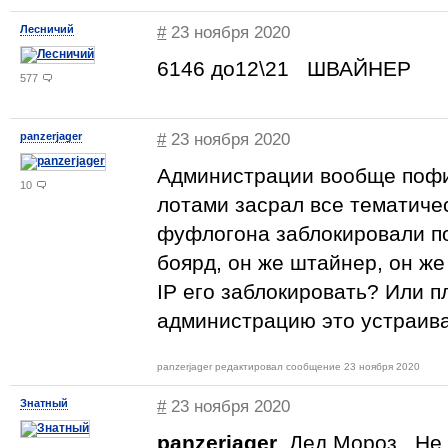
Лесничий
#
23 ноября 2020
6146 до12\21 ШВАЙНЕР
577
panzerjager
#
23 ноября 2020
Администрации вообще пофи
10
лотами засрал все тематиче
фуфлогона заблокировали по
боярд, он же штайнер, он же
IP его заблокировать? Или 
администрацию это устраив
panzerjager редактировал сообщение 23 ноября 2020
Знатный
#
23 ноября 2020
panzerjager
, Дед Мороз . Не 