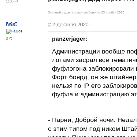
1130
Знатный редактировал сообщение 23 ноября 2020
FaGoT
#
2 декабря 2020
panzerjager:
2
Администрации вообще по
лотами засрал все тематич
фуфлогона заблокировали п
Форт боярд, он же штайнер,
нельзя по IP его заблокиро
фуфла и администрацию эт
- Парни, Доброй ночи. Недал
с этим типом под ником Штай