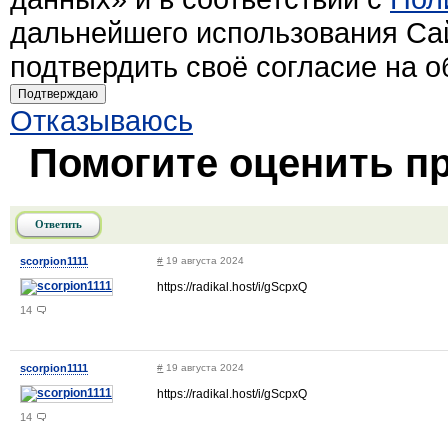
дальнейшего использования Са
подтвердить своё согласие на 
Подтверждаю
Отказываюсь
Помогите оценить п
Ответить
scorpion1111
#
19 августа 2024
https://radikal.host/i/gScpxQ
14
scorpion1111
#
19 августа 2024
https://radikal.host/i/gScpxQ
14