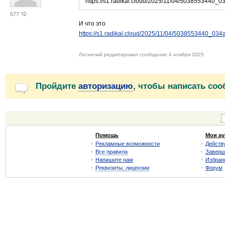
https://s1.radikal.cloud/2025/11/04/5038553440_0
577
И что это
https://s1.radikal.cloud/2025/11/04/5038553440_034
Лесничий редактировал сообщение 4 ноября 2025
Пройдите
авторизацию
, чтобы написать со
Помощь
Мои а
Рекламные возможности
Действ
Все правила
Завер
Напишите нам
Избран
Реквизиты, лицензии
Форум