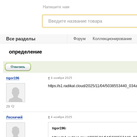
Напишите нам
Все разделы
Форум
Коллекционирование
определение
Ответить
tigor196
#
4 ноября 2025
https://s1.radikal.cloud/2025/11/04/5038553440_03
29
Лесничий
#
4 ноября 2025
tigor196: