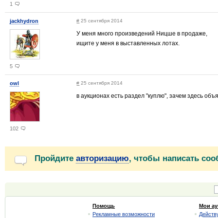
1
jackhydron
#
25 сентября 2014
У меня много произведений Ницше в продаже,
ищите у меня в выставленных лотах.
5
owl
#
25 сентября 2014
в аукционах есть раздел "куплю", зачем здесь об
102
Пройдите
авторизацию
, чтобы написать со
Помощь
Мои а
Рекламные возможности
Действ