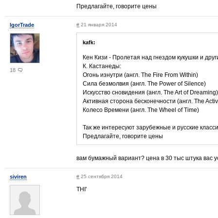
Предлагайте, говорите цены
IgorTrade
#
21 января 2014
kafk:
Кен Кизи - Пролетая над гнездом кукушки и дру
К. Кастанеды:
18
Огонь изнутри (англ. The Fire From Within)
Сила безмолвия (англ. The Power of Silence)
Искусство сновидения (англ. The Art of Dreaming)
Активная сторона бесконечности (англ. The Active 
Колесо Времени (англ. The Wheel of Time)
Так же интересуют зарубежные и русские класси
Предлагайте, говорите цены
вам бумажный вариант? цена в 30 тыс штука вас 
siviren
#
25 сентября 2014
THI'