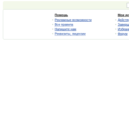
Помощь
Мои а
Рекламные возможности
Действ
Все правила
Завер
Напишите нам
Избран
Реквизиты, лицензии
Форум