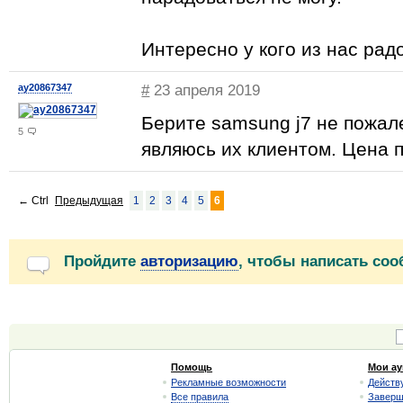
Интересно у кого из нас ра
ay20867347
#
23 апреля 2019
Берите samsung j7 не пожалет
5
являюсь их клиентом. Цена 
←
Ctrl
Предыдущая
1
2
3
4
5
6
Пройдите
авторизацию
, чтобы написать со
Помощь
Мои а
Рекламные возможности
Действ
Все правила
Завер