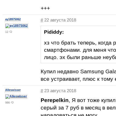
+++
ay18975062
#
22 августа 2018
Pididdy:
12
хз что брать теперь, когд
смартфонами. для меня что
лицо. эх были раньше неу
Купил недавно Samsung Gala
все устраивает, плюс к тому
Alleswisser
#
23 августа 2018
Perepelkin
, Я вот тоже купи
986
серый за 7 руб в месяц в в
нарадоваться не могу.