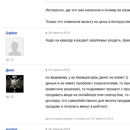
Интересно, где это они написали и почему не раз
Только что поменяли валюту на цены в белорусских
Gabber
#
19 апреля 2015
Надо на кувалду в раздел зарубежье уходить, бре
33
Дали
#
19 апреля 2015
по-видимому, у ау-баевцев куры денег не клюют ))
деньги и не имеет проблем с покупателями, то ба
грамотное решение), то поднимают процент с про
продавать вещи на онлайнере или секонд-бае, то 
40
доллара, что самоубийственно для многих продавц
продаже и получать минус в рейтинг).
Дали редактировал сообщение 19 апреля 2015
auction
#
19 апреля 2015