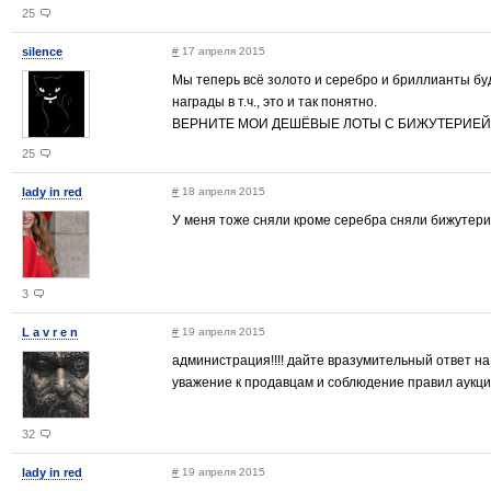
25
silence
#
17 апреля 2015
Мы теперь всё золото и серебро и бриллианты буд
награды в т.ч., это и так понятно.
ВЕРНИТЕ МОИ ДЕШЁВЫЕ ЛОТЫ С БИЖУТЕРИЕЙ
25
lady in red
#
18 апреля 2015
У меня тоже сняли кроме серебра сняли бижутери
3
L a v r e n
#
19 апреля 2015
администрация!!!! дайте вразумительный ответ 
уважение к продавцам и соблюдение правил аукци
32
lady in red
#
19 апреля 2015