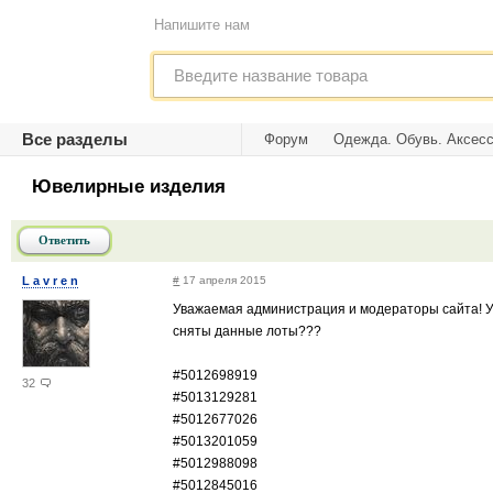
Напишите нам
Все разделы
Форум
Одежда. Обувь. Аксес
Ювелирные изделия
Ответить
L a v r e n
#
17 апреля 2015
Уважаемая администрация и модераторы сайта! Ут
сняты данные лоты???
#5012698919
32
#5013129281
#5012677026
#5013201059
#5012988098
#5012845016