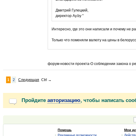
Дмитрий Гулецкий,
директор Ay.by "
Интересно, где это они написали и почему не р
Только что поменяли валюту на цены в белорусск
форум-новости проекта-О соблюдении закона о ре
1
2
Следующая
Ctrl
→
Пройдите
авторизацию
, чтобы написать со
Помощь
Мои а
Рекламные возможности
Действ