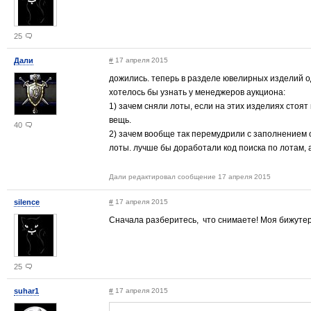
25
Дали
#
17 апреля 2015
дожились. теперь в разделе ювелирных изделий од
хотелось бы узнать у менеджеров аукциона:
1) зачем сняли лоты, если на этих изделиях стоят
вещь.
40
2) зачем вообще так перемудрили с заполнением
лоты. лучше бы доработали код поиска по лотам, а
Дали редактировал сообщение 17 апреля 2015
silence
#
17 апреля 2015
Сначала разберитесь, что снимаете! Моя бижуте
25
suhar1
#
17 апреля 2015