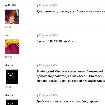
ay571580
#
17 апреля 2015
Действительно,полная дурь. У меня тоже сняли н
24
owl
#
17 апреля 2015
Lavren1488
, УК РБ читайте...
102
silence
#
17 апреля 2015
В чём дело? Сняли все мои лоты с бижутерией!
одно кольцо золотое, а сняли всё! Кто тепер
модераторам! Столько трудов и люди наблюда
25
silence
#
17 апреля 2015
Требую восстановить мои лоты с бижутерией!