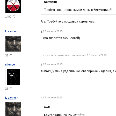
Neffertiti:
Требую восстановить мои лоты с бижутерией!
1490
Ага. Требуйте у продавца хурмы чек.
L a v r e n
#
17 апреля 2015
...что творится в синеокой)
L a v r e n редактировал сообщение 17 апреля 2015
32
silence
#
17 апреля 2015
suhar1
, у меня удалили не ювелирные изделия, 
25
L a v r e n
#
17 апреля 2015
owl:
Lavren1488
, УК РБ читайте...