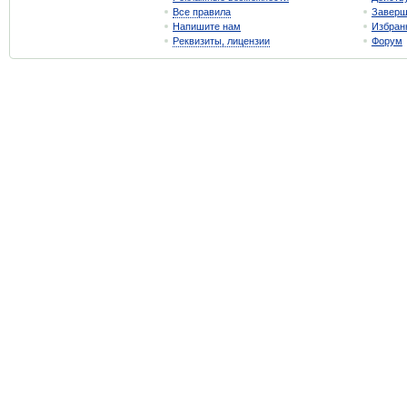
Все правила
Завер
Напишите нам
Избран
Реквизиты, лицензии
Форум