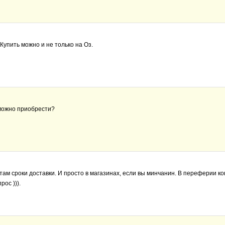
Вконтакте
. Купить можно и не только на Оз.
Политика конфиденциальности
 можно приобрести?
е там сроки доставки. И просто в магазинах, если вы минчанин. В переферии ко
рос ))).