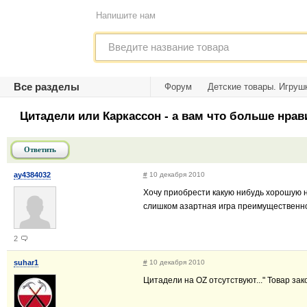
Напишите нам
Все разделы
Форум
Детские товары. Игруш
Цитадели или Каркассон - а вам что больше нрав
Ответить
ay4384032
#
10 декабря 2010
Хочу приобрести какую нибудь хорошую н
слишком азартная игра преимущественно 
2
suhar1
#
10 декабря 2010
Цитадели на OZ отсутствуют..." Товар зак