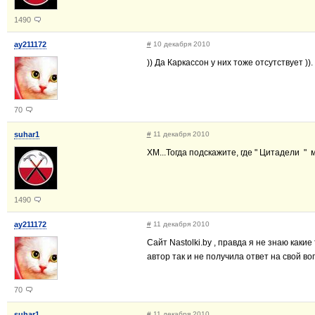
1490
ay211172
#
10 декабря 2010
)) Да Каркассон у них тоже отсутствует ))
70
suhar1
#
11 декабря 2010
ХМ...Тогда подскажите, где " Цитадели "
1490
ay211172
#
11 декабря 2010
Сайт Nastolki.by , правда я не знаю каки
автор так и не получила ответ на свой воп
70
suhar1
#
11 декабря 2010