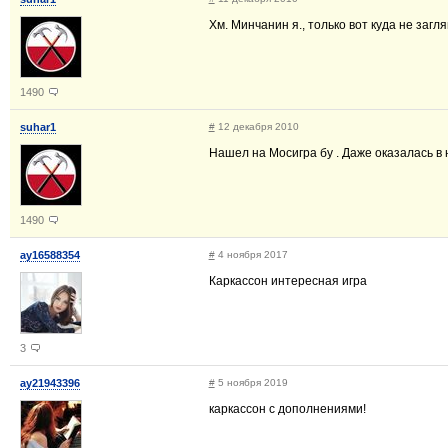
Хм. Минчанин я., только вот куда не загл
1490
suhar1
#
12 декабря 2010
Нашел на Мосигра бу . Даже оказалась в 
1490
ay16588354
#
4 ноября 2017
Каркассон интересная игра
3
ay21943396
#
5 ноября 2019
каркассон с дополнениями!