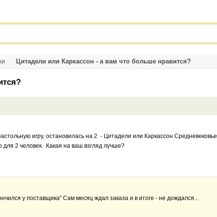
Вход
Электронная почта
Номер телефона
ки
Цитадели или Каркассон - а вам что больше нравится?
Согласие на обработку
персональных данных
ится?
Согласно Закону Республики Беларусь
«О защите персональных данных»
Получить SMS c кодом
и в соответствии с
Политикой
конфиденциальности
, для дальнейшего
использования Сайта / Приложения вам
астольную игру, остановилась на 2 - Цитадели или Каркассон Средневековье.
необходимо подтвердить своё согласие
для 2 человек. Какая на ваш взгляд лучше?
Регистрация с помощью номера телефона
на обработку персональных данных.
Это бесплатно, безопасно и займёт всего несколько
секунд
Подтверждаю
ончился у поставщика" Сам месяц ждал заказа и в итоге - не дождался...
Войдите с помощью своего профиля
Отказываюсь