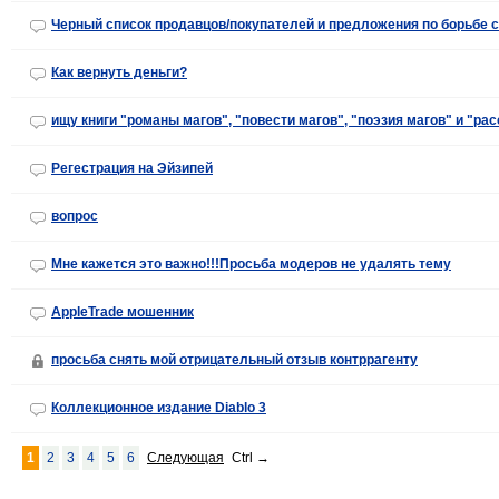
Черный список продавцов/покупателей и предложения по борьбе 
Как вернуть деньги?
ищу книги "романы магов", "повести магов", "поэзия магов" и "ра
Регестрация на Эйзипей
вопрос
Мне кажется это важно!!!Просьба модеров не удалять тему
AppleTrade мошенник
просьба снять мой отрицательный отзыв контррагенту
Коллекционное издание Diablo 3
1
2
3
4
5
6
Следующая
Ctrl
→