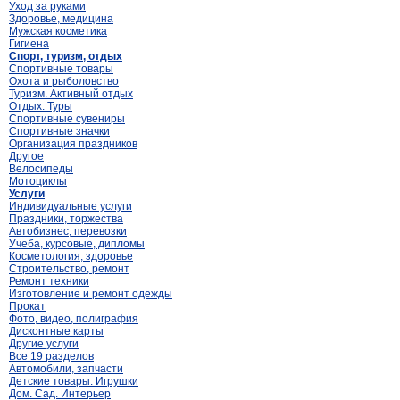
Уход за руками
Здоровье, медицина
Мужская косметика
Гигиена
Спорт, туризм, отдых
Спортивные товары
Охота и рыболовство
Туризм. Активный отдых
Отдых. Туры
Спортивные сувениры
Спортивные значки
Организация праздников
Другое
Велосипеды
Мотоциклы
Услуги
Индивидуальные услуги
Праздники, торжества
Автобизнес, перевозки
Учеба, курсовые, дипломы
Косметология, здоровье
Строительство, ремонт
Ремонт техники
Изготовление и ремонт одежды
Прокат
Фото, видео, полиграфия
Дисконтные карты
Другие услуги
Все 19 разделов
Автомобили, запчасти
Детские товары. Игрушки
Дом. Сад. Интерьер