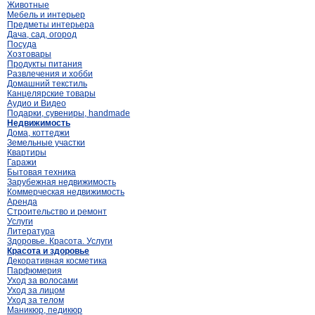
Животные
Мебель и интерьер
Предметы интерьера
Дача, сад, огород
Посуда
Хозтовары
Продукты питания
Развлечения и хобби
Домашний текстиль
Канцелярские товары
Аудио и Видео
Подарки, сувениры, handmade
Недвижимость
Дома, коттеджи
Земельные участки
Квартиры
Гаражи
Бытовая техника
Зарубежная недвижимость
Коммерческая недвижимость
Аренда
Строительство и ремонт
Услуги
Литература
Здоровье. Красота. Услуги
Красота и здоровье
Декоративная косметика
Парфюмерия
Уход за волосами
Уход за лицом
Уход за телом
Маникюр, педикюр