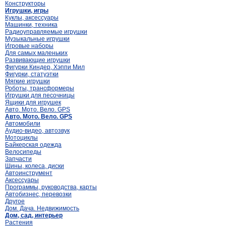
Конструкторы
Игрушки, игры
Куклы, аксессуары
Машинки, техника
Радиоуправляемые игрушки
Музыкальные игрушки
Игровые наборы
Для самых маленьких
Развивающие игрушки
Фигурки Киндер, Хэппи Мил
Фигурки, статуэтки
Мягкие игрушки
Роботы, трансформеры
Игрушки для песочницы
Ящики для игрушек
Авто. Мото. Вело. GPS
Авто. Мото. Вело. GPS
Автомобили
Аудио-видео, автозвук
Мотоциклы
Байкерская одежда
Велосипеды
Запчасти
Шины, колеса, диски
Автоинструмент
Аксессуары
Программы, руководства, карты
Автобизнес, перевозки
Другое
Дом. Дача. Недвижимость
Дом, сад, интерьер
Растения