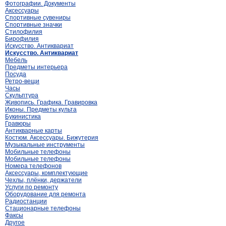
Фотографии. Документы
Аксессуары
Спортивные сувениры
Спортивные значки
Стилофилия
Бирофилия
Искусство. Антиквариат
Искусство. Антиквариат
Мебель
Предметы интерьера
Посуда
Ретро-вещи
Часы
Скульптура
Живопись. Графика. Гравировка
Иконы. Предметы культа
Букинистика
Гравюры
Антикварные карты
Костюм. Аксессуары. Бижутерия
Музыкальные инструменты
Мобильные телефоны
Мобильные телефоны
Номера телефонов
Аксессуары, комплектующие
Чехлы, плёнки, держатели
Услуги по ремонту
Оборудование для ремонта
Радиостанции
Стационарные телефоны
Факсы
Другое