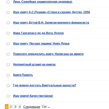
Лиза. Семейная энциклопедия здоровья.
Ищу книгу А.С.Пушкин «Стихи и сказки» Детгиз, 1958
Ищу книгу Дутов В.Н. Записки военного финансиста
Инка Гарсиласо де да Вега. Куплю
Ищу книгу 'Лесная тишина' Ноях Лурье
Помогите определить книгу. Написана на иврите
Непонятный штамп на книгах
Книги Память
Где можно достать Виртуальные радости?
Ищу книги! Качество=Цена!
1
2
3
4
Следующая
Ctrl
→