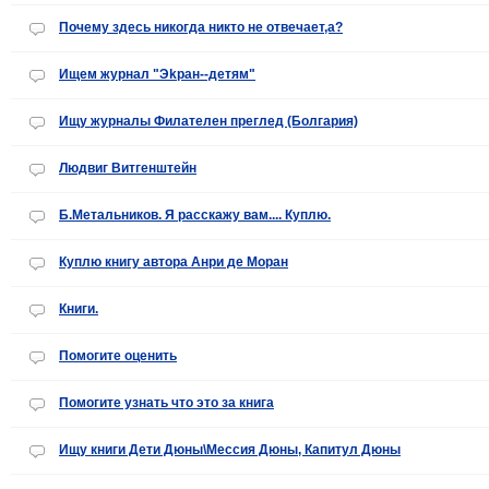
Почему здесь никогда никто не отвечает,а?
Ищем журнал "Эkран--детям"
Ищу журналы Филателен преглед (Болгария)
Людвиг Витгенштейн
Б.Метальников. Я расскажу вам.... Куплю.
Куплю книгу автора Анри де Моран
Книги.
Помогите оценить
Помогите узнать что это за книга
Ищу книги Дети Дюны\Мессия Дюны, Капитул Дюны