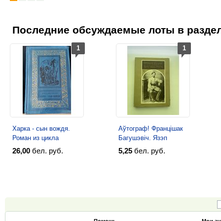
Последние обсуждаемые лоты в раздел
1
1
Харка - сын вождя.
Аўтограф! Францішак
Роман из цикла
Багушэвіч. Язэп
`Сыновья Большой
Янушкевіч. 1991г.
26,00
бел. руб.
5,25
бел. руб.
Медведицы (БПиНФ,
рамка). 1970