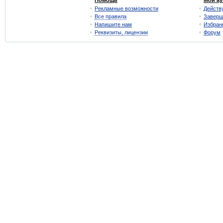
Помощь
Мои а
Рекламные возможности
Действ
Все правила
Завер
Напишите нам
Избран
Реквизиты, лицензии
Форум