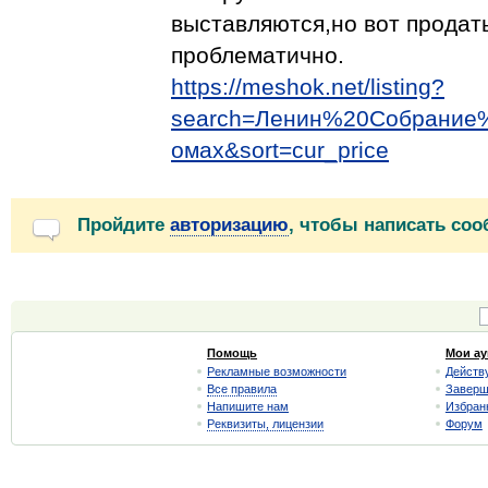
выставляются,но вот продат
проблематично.
https://meshok.net/listing?
search=Ленин%20Собрание
омах&sort=cur_price
Пройдите
авторизацию
, чтобы написать со
Помощь
Мои а
Рекламные возможности
Действ
Все правила
Завер
Напишите нам
Избран
Реквизиты, лицензии
Форум