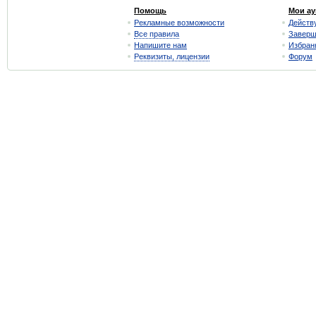
Помощь
Мои а
Рекламные возможности
Действ
Все правила
Завер
Напишите нам
Избран
Реквизиты, лицензии
Форум