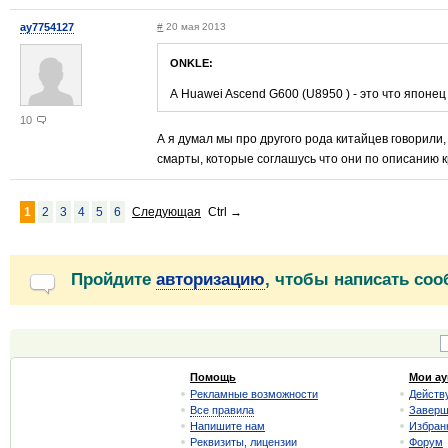
ay7754127
#
20 мая 2013
ONKLE:
А Huawei Ascend G600 (U8950 ) - это что японец ?
10
А я думал мы про другого рода китайцев говорили
смарты, которые соглашусь что они по описанию к
1
2
3
4
5
6
Следующая
Ctrl
→
Пройдите
авторизацию
, чтобы написать со
Помощь
Мои а
Рекламные возможности
Действ
Все правила
Завер
Напишите нам
Избран
Реквизиты, лицензии
Форум