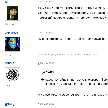
fur
#
18 мая 2013
ay7754127
, Живут в семье три китайских мобилы.
уронило). Жив-здоров, функционирует исправно до 
претензий не имею. Цены на порядок ниже, чем у
1007
ay8448525
#
18 мая 2013
Ну я ничего против одного ядра в этом huawei hon
ay8448525 редактировал сообщение 18 мая 2013
11
ONKLE
#
18 мая 2013
ay7754127:
Ну насчет китайцев я не так сильно уверен. Бы
подрастет. Да и на одном ядре телефончики ра
8
А Huawei Ascend G600 (U8950 ) - это что японец ? )
ONKLE
#
18 мая 2013