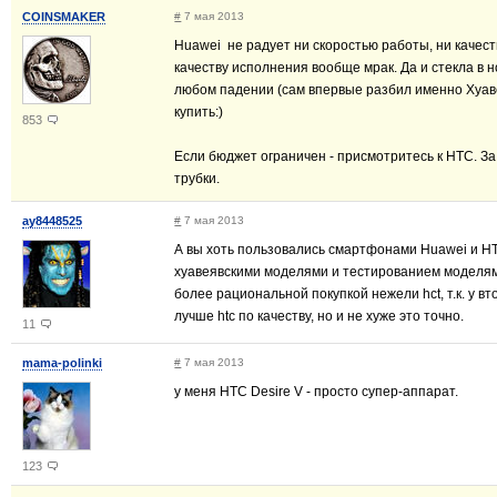
COINSMAKER
#
7 мая 2013
Huawei не радует ни скоростью работы, ни качест
качеству исполнения вообще мрак. Да и стекла в но
любом падении (сам впервые разбил именно Хуаве
купить:)
853
Если бюджет ограничен - присмотритесь к HTC. За 
трубки.
ay8448525
#
7 мая 2013
А вы хоть пользовались смартфонами Huawei и HT
хуавеявскими моделями и тестированием моделями
более рациональной покупкой нежели hct, т.к. у в
лучше htc по качеству, но и не хуже это точно.
11
mama-polinki
#
7 мая 2013
у меня HTC Desire V - просто супер-аппарат.
123