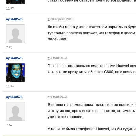
ставят объемные батареи почти во все модели, та
11
ay8448576
#
30 апреля 2013
Да как бы много у кого с качеством нормально буд
тут только практика покажет, как телефон в целом
маленькая.
7
ay8448525
#
3 мая 2013
Говорю, т.к. пользовался смартфонами Huawei почт
хотел тоже прикупить себе этот G600, но с появле
11
ay8448576
#
6 мая 2013
Я помню те времена когда только только появились
и отпугивало, про качество не понятно, стоимость
уже так же хорошее.
7
У меня не было телефонов Huawei, как-бы судить 