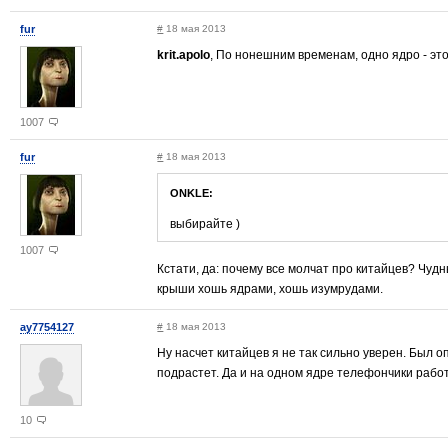
fur
#
18 мая 2013
krit.apolo
, По нонешним временам, одно ядро - это
1007
fur
#
18 мая 2013
ONKLE:
выбирайте )
1007
Кстати, да: почему все молчат про китайцев? Чу
крыши хошь ядрами, хошь изумрудами.
ay7754127
#
18 мая 2013
Ну насчет китайцев я не так сильно уверен. Был 
подрастет. Да и на одном ядре телефончики рабо
10