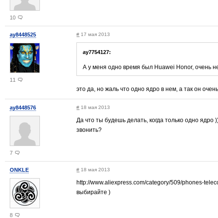
10
ay8448525
#
17 мая 2013
ay7754127:
А у меня одно время был Huawei Honor, очень н
11
это да, но жаль что одно ядро в нем, а так он очен
ay8448576
#
18 мая 2013
Да что ты будешь делать, когда только одно ядро )
звонить?
7
ONKLE
#
18 мая 2013
http://www.aliexpress.com/category/509/phones-tele
выбирайте )
8