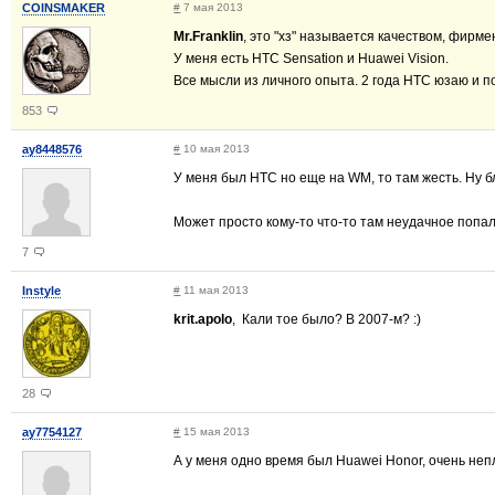
COINSMAKER
#
7 мая 2013
Mr.Franklin
, это "хз" называется качеством, фирме
У меня есть HTC Sensation и Huawei Vision.
Все мысли из личного опыта. 2 года HTC юзаю и по
853
ay8448576
#
10 мая 2013
У меня был HTC но еще на WM, то там жесть. Ну б
Может просто кому-то что-то там неудачное попал
7
Instyle
#
11 мая 2013
krit.apolo
, Кали тое было? В 2007-м? :)
28
ay7754127
#
15 мая 2013
А у меня одно время был Huawei Honor, очень неп