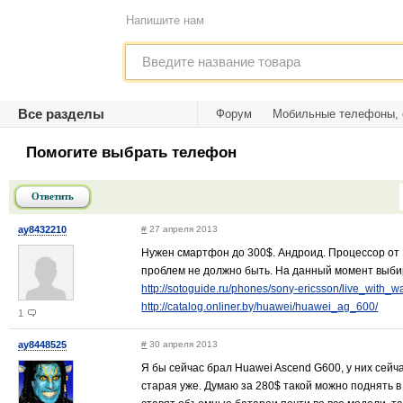
Напишите нам
Все разделы
Форум
Мобильные телефоны,
Помогите выбрать телефон
Ответить
ay8432210
#
27 апреля 2013
Нужен смартфон до 300$. Андроид. Процессор от 1
проблем не должно быть. На данный момент выбир
http://sotoguide.ru/phones/sony-ericsson/live_with_
http://catalog.onliner.by/huawei/huawei_ag_600/
1
ay8448525
#
30 апреля 2013
Я бы сейчас брал Huawei Ascend G600, у них сейча
старая уже. Думаю за 280$ такой можно поднять в 