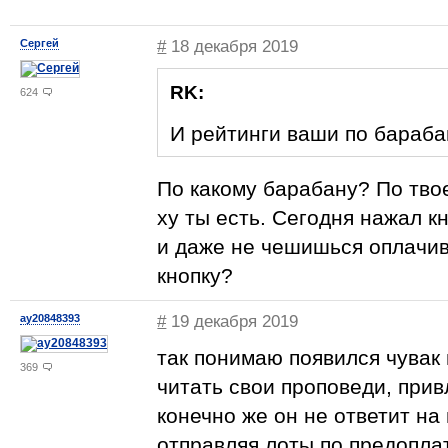
Сергей
#
18 декабря 2019
RK:
624
И рейтинги ваши по бараба
По какому барабану? По тво
ху ты есть. Сегодня нажал кн
и даже не чешишься оплачи
кнопку?
ay20848393
#
19 декабря 2019
так понимаю появился чувак 
369
читать свои проповеди, прив
конечно же он не ответит на
отправляя лоты по предопла