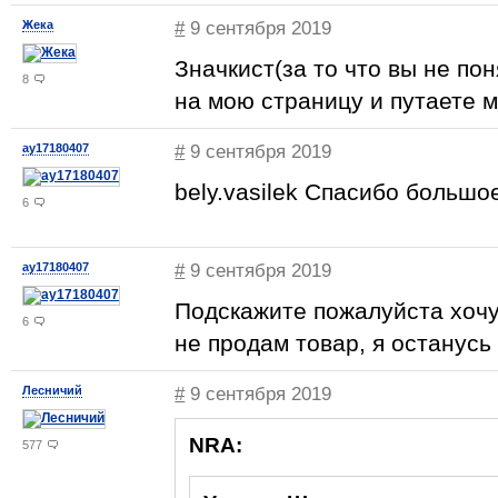
Жека
#
9 сентября 2019
Значкист(за то что вы не по
8
на мою страницу и путаете м
ay17180407
#
9 сентября 2019
bely.vasilek Спасибо большое
6
ay17180407
#
9 сентября 2019
Подскажите пожалуйста хочу
6
не продам товар, я останус
Лесничий
#
9 сентября 2019
NRA:
577