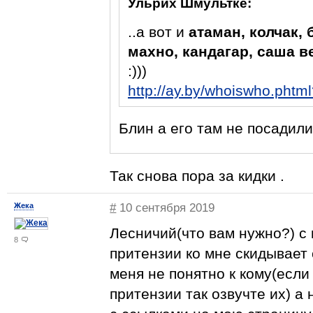
Ульрих Шмультке:
..а вот и
атаман, колчак, 
махно, кандагар, саша вет
:)))
http://ay.by/whoiswho.pht
Блин а его там не посадили?
Так снова пора за кидки .
Жека
#
10 сентября 2019
Лесничий(что вам нужно?) с 
8
притензии ко мне скидывает
меня не понятно к кому(если 
притензии так озвучте их) а 