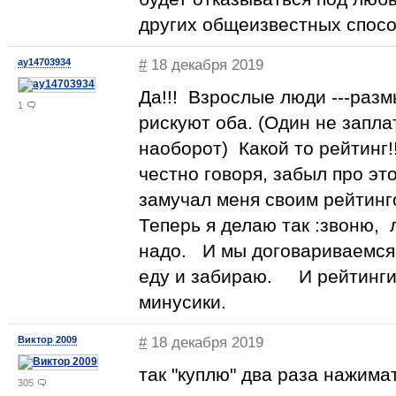
других общеизвестных спосо
ay14703934
#
18 декабря 2019
Да!!! Взрослые люди ---ра
1
рискуют оба. (Один не запла
наоборот) Какой то рейтинг
честно говоря, забыл про это
замучал меня своим рейти
Теперь я делаю так :звоню, 
надо. И мы договариваемся 
еду и забираю. И рейтинги 
минусики.
Виктор 2009
#
18 декабря 2019
так "куплю" два раза нажима
305