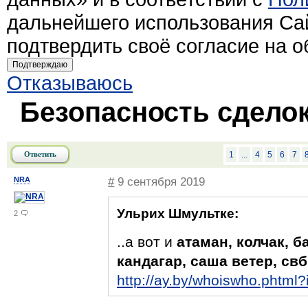
дальнейшего использования Са
подтвердить своё согласие на 
Подтверждаю
Отказываюсь
Безопасность сделок
Ответить
1
...
4
5
6
7
NRA
#
9 сентября 2019
Ульрих Шмультке:
2
..а вот и
атаман, колчак, б
кандагар, саша ветер, свб,
http://ay.by/whoiswho.phtml