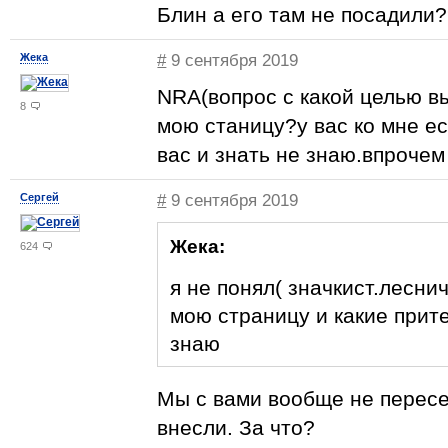
Блин а его там не посадили??
Жека
#
9 сентября 2019
NRA(вопрос с какой целью в
8
мою станицу?у вас ко мне е
вас и знать не знаю.впрочем 
Сергей
#
9 сентября 2019
Жека:
624
я не понял( значкист.лесни
мою страницу и какие прите
знаю
Мы с вами вообще не пересе
внесли. За что?