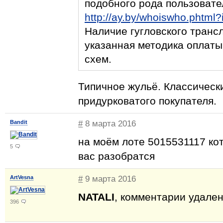
подобного рода пользовате
http://ay.by/whoiswho.phtml
Наличие гугловского транс
указанная методика оплаты
схем.
Типичное жульё. Классическ
придурковатого покупателя.
Bandit
#
8 марта 2016
на моём лоте 5015531117 ко
5
вас разобратся
ArtVesna
#
9 марта 2016
NATALI
, комментарии удале
396