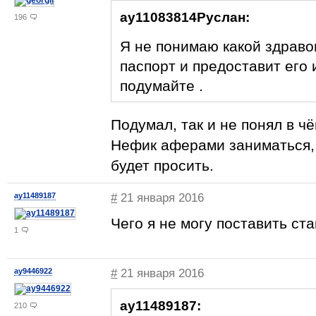
ay11083814Руслан:
196
Я не понимаю какой здраво
паспорт и предоставит его 
подумайте .
Подумал, так и не понял в ч
Нефик аферами заниматься, 
будет просить.
ay11489187
#
21 января 2016
Чего я не могу поставить ста
1
ay9446922
#
21 января 2016
ay11489187:
210