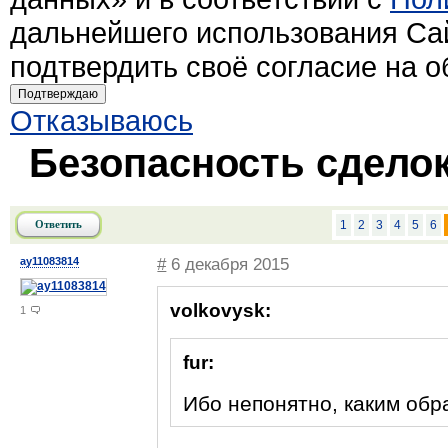
дальнейшего использования Са
подтвердить своё согласие на 
Подтверждаю
Отказываюсь
Безопасность сделок
Ответить
1
2
3
4
5
6
ay11083814
#
6 декабря 2015
volkovysk:
1
fur:
Ибо непонятно, каким обр