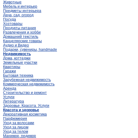
Животные
Мебель и интерьер
Предметы интерьера
Дача, сад, огород
Посуда
Хозтовары
Продукты питания
Развлечения и хобби
Домашний текстиль
Канцелярские товары
Аудио и Видео
Подарки, сувениры, handmade
Недвижимость
Дома, коттеджи
Земельные участки
Квартиры
Гаражи
Бытовая техника
Зарубежная недвижимость
Коммерческая недвижимость
Аренда
Строительство и ремонт
Услуги
Литература
Здоровье. Красота. Услуги
Красота и здоровье
Декоративная косметика
Парфюмерия
Уход за волосами
Уход за лицом
Уход за телом
Маникюр, педикюр