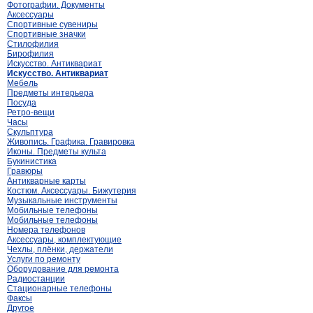
Фотографии. Документы
Аксессуары
Спортивные сувениры
Спортивные значки
Стилофилия
Бирофилия
Искусство. Антиквариат
Искусство. Антиквариат
Мебель
Предметы интерьера
Посуда
Ретро-вещи
Часы
Скульптура
Живопись. Графика. Гравировка
Иконы. Предметы культа
Букинистика
Гравюры
Антикварные карты
Костюм. Аксессуары. Бижутерия
Музыкальные инструменты
Мобильные телефоны
Мобильные телефоны
Номера телефонов
Аксессуары, комплектующие
Чехлы, плёнки, держатели
Услуги по ремонту
Оборудование для ремонта
Радиостанции
Стационарные телефоны
Факсы
Другое