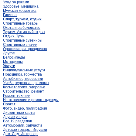
Уход за руками
Здоровье, медицина
Мужская косметика
Гигиена
Спорт, туризм, отдых
Спортивные товары
Охота и рыболовство
Туризм. Активный отдых
Отдых. Туры
Спортивные сувениры
Спортивные значки
Организация праздников
Другое
Велосипеды
Мотоциклы
Услуги
Индивидуальные услуги
Праздники, торжества
Автобизнес, перевозки
Учеба, курсовые, дипломы
Косметология, здоровье
Строительство, ремонт
Ремонт техники
Изготовление и ремонт одежды
Прокат
Фото, видео, полиграфия
Дисконтные карты
Другие услуги
Все 19 разделов
Автомобили, запчасти
Детские товары. Игрушки
Дом. Сад. Интерьер