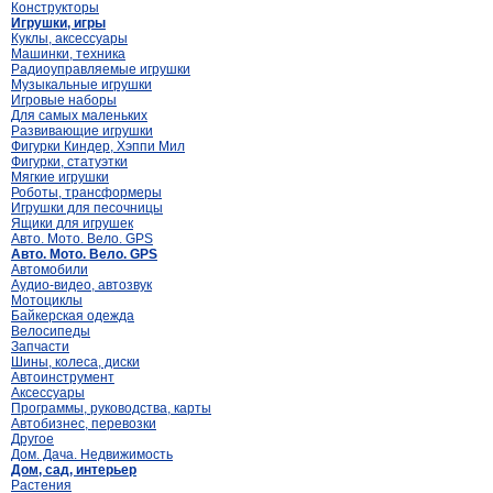
Конструкторы
Игрушки, игры
Куклы, аксессуары
Машинки, техника
Радиоуправляемые игрушки
Музыкальные игрушки
Игровые наборы
Для самых маленьких
Развивающие игрушки
Фигурки Киндер, Хэппи Мил
Фигурки, статуэтки
Мягкие игрушки
Роботы, трансформеры
Игрушки для песочницы
Ящики для игрушек
Авто. Мото. Вело. GPS
Авто. Мото. Вело. GPS
Автомобили
Аудио-видео, автозвук
Мотоциклы
Байкерская одежда
Велосипеды
Запчасти
Шины, колеса, диски
Автоинструмент
Аксессуары
Программы, руководства, карты
Автобизнес, перевозки
Другое
Дом. Дача. Недвижимость
Дом, сад, интерьер
Растения