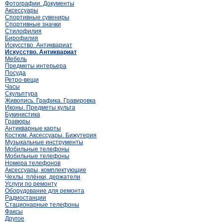
Фотографии. Документы
Аксессуары
Спортивные сувениры
Спортивные значки
Стилофилия
Бирофилия
Искусство. Антиквариат
Искусство. Антиквариат
Мебель
Предметы интерьера
Посуда
Ретро-вещи
Часы
Скульптура
Живопись. Графика. Гравировка
Иконы. Предметы культа
Букинистика
Гравюры
Антикварные карты
Костюм. Аксессуары. Бижутерия
Музыкальные инструменты
Мобильные телефоны
Мобильные телефоны
Номера телефонов
Аксессуары, комплектующие
Чехлы, плёнки, держатели
Услуги по ремонту
Оборудование для ремонта
Радиостанции
Стационарные телефоны
Факсы
Другое