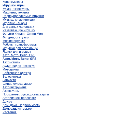
Конструкторы
Игрушки, игры
Куклы, аксессуары
Машинки, техника
Радиоуправляемые игрушки
Музыкальные игрушки
Игровые наборы
Для самых маленьких
Развивающие игрушки
Фигурки Киндер, Хэппи Мил
Фигурки, статуэтки
Мягкие игрушки
Роботы, трансформеры
Игрушки для песочницы
Ящики для игрушек
Авто. Мото. Вело. GPS
Авто. Мото. Вело. GPS
Автомобили
Аудио-видео, автозвук
Мотоциклы
Байкерская одежда
Велосипеды
Запчасти
Шины, колеса, диски
Автоинструмент
Аксессуары
Программы, руководства, карты
Автобизнес, перевозки
Другое
Дом. Дача. Недвижимость
Дом, сад, интерьер
Растения