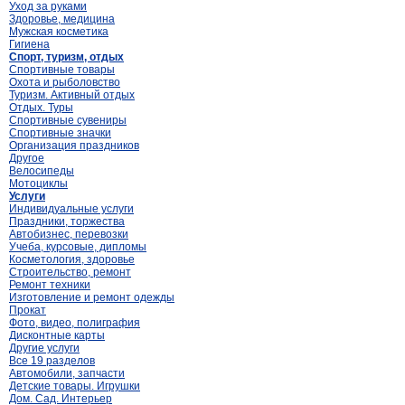
Уход за руками
Здоровье, медицина
Мужская косметика
Гигиена
Спорт, туризм, отдых
Спортивные товары
Охота и рыболовство
Туризм. Активный отдых
Отдых. Туры
Спортивные сувениры
Спортивные значки
Организация праздников
Другое
Велосипеды
Мотоциклы
Услуги
Индивидуальные услуги
Праздники, торжества
Автобизнес, перевозки
Учеба, курсовые, дипломы
Косметология, здоровье
Строительство, ремонт
Ремонт техники
Изготовление и ремонт одежды
Прокат
Фото, видео, полиграфия
Дисконтные карты
Другие услуги
Все 19 разделов
Автомобили, запчасти
Детские товары. Игрушки
Дом. Сад. Интерьер