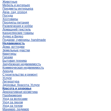
Животные
Мебель и интерьер
Предметы интерьера
Дача, сад, огород
Посуда
Хозтовары
Продукты питания
Развлечения и хобби
Домашний текстиль
Канцелярские товары
Аудио и Видео
Подарки, сувениры, handmade
Недвижимость
Дома, коттеджи
Земельные участки
Квартиры
Гаражи
Бытовая техника
Зарубежная недвижимость
Коммерческая недвижимость
Аренда
Строительство и ремонт
Услуги
Литература
Здоровье. Красота. Услуги
Красота и здоровье
Декоративная косметика
Парфюмерия
Уход за волосами
Уход за лицом
Уход за телом
Маникюр, педикюр