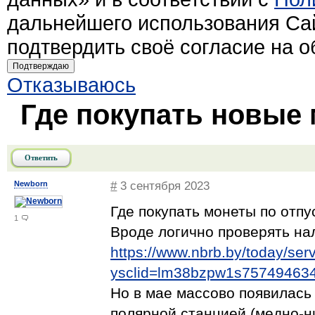
дальнейшего использования Са
подтвердить своё согласие на 
Подтверждаю
Отказываюсь
Где покупать новые
Ответить
Newborn
#
3 сентября 2023
Где покупать монеты по отпу
1
Вроде логично проверять на
https://www.nbrb.by/today/serv
ysclid=lm38bzpw1s75749463
Но в мае массово появилась
полярной станцией (медно-ни