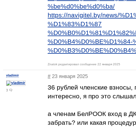
%be%d0%be%d0%ba/
https://navigitel.by/ne
%D1%83%D1%87
%D0%B0%D1%81%D1%82%
%D0%B4%D0%BE%D1%84-%D
%D0%B3%D0%BE%D0%B4%
Znatok редактировал сообщение 22 января 2025
vladimir
#
23 января 2025
36 рублей членские взносы, 
3
интересно, я про это слышал
а членам БелРООК вход в ДК
забрать? или какая процеду