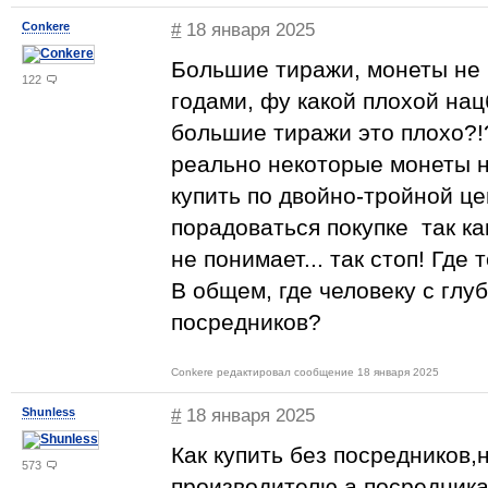
Conkere
#
18 января 2025
Большие тиражи, монеты не 
122
годами, фу какой плохой нац
большие тиражи это плохо?!
реально некоторые монеты н
купить по двойно-тройной це
порадоваться покупке так ка
не понимает... так стоп! Где 
В общем, где человеку с глу
посредников?
Conkere редактировал сообщение 18 января 2025
Shunless
#
18 января 2025
Как купить без посредников,
573
производителю а посредника