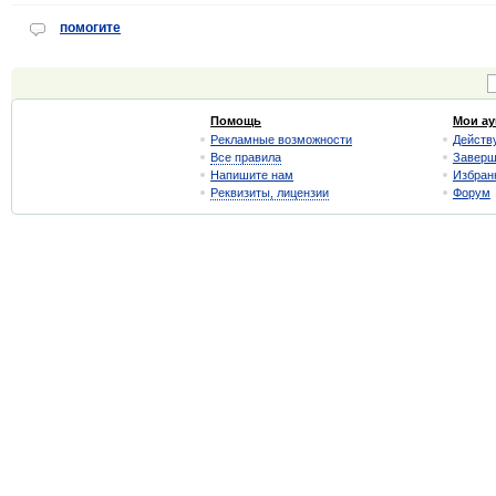
помогите
Помощь
Мои а
Рекламные возможности
Действ
Все правила
Завер
Напишите нам
Избран
Реквизиты, лицензии
Форум