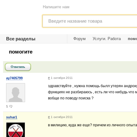
Напишите нам
Все разделы
Форум
Услуги. Работа
помо
помогите
Ответить
ay7405799
#
1 октября 2011
здравствуйте , нужна помощь былл утерян андроид
функциях не разбираюсь , есть ли что нибудь что 
вобще по поводу поиска ?
5
suhar1
#
1 октября 2011
в милицию, куда же еще? причем из личного опыта