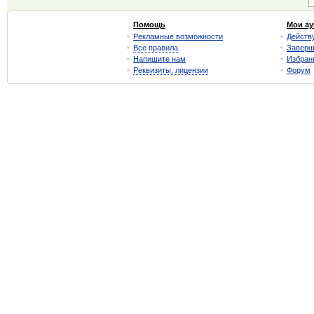
Помощь
Мои а
Рекламные возможности
Действ
Все правила
Завер
Напишите нам
Избран
Реквизиты, лицензии
Форум