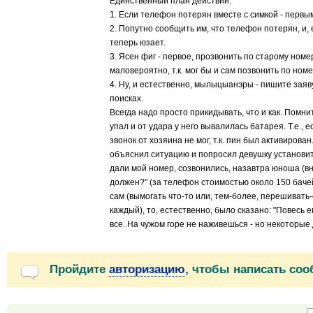
Единственный план действий:
1. Если телефон потерян вместе с симкой - первы
2. Попутно сообщить им, что телефон потерян, и, 
теперь юзает.
3. Ясен фиг - первое, прозвонить по старому номер
маловероятно, т.к. мог бы и сам позвонить по номе
4. Ну, и естественно, мылыцыанэры - пишите зая
поисках.
Всегда надо просто прикидывать, что и как. Пом
упал и от удара у него вывалилась батарея. Т.е., 
звонок от хозяина не мог, т.к. пин был активирова
объяснил ситуацию и попросил девушку установит
дали мой номер, созвонились, назавтра юноша (вн
должен?" (за телефон стоимостью около 150 бачей)
сам (вымогать что-то или, тем-более, перешивать-
каждый), то, естественно, было сказано: "Повесь е
все. На чужом горе не наживешься - но некоторые д
Пройдите
авторизацию
, чтобы написать со