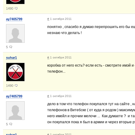
1490
ay7405799
#
1 октября 2011
понятно , спасибо я думаю перепрошить его бы ещ
незнаю что делать !
5
suhar1
#
1 октября 2011
коробка от него есть? если есть - смотрите имэй и
телефон...
1490
ay7405799
#
1 октября 2011
дело в том что телефон покупался тут на сайте ,
телефонов в Витебске ( от куда я родом ) максиму
него имейл и прочии мелочи ... Как думаете ? и т
он покупался пока я был в армии и через вторые р
5
suhar1
#
1 октября 2011