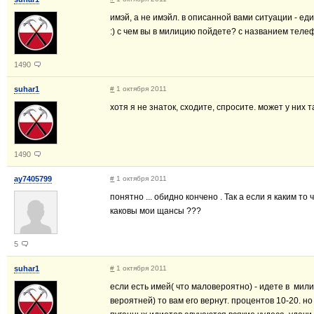
имэй, а не имэйл. в описанной вами ситуации - ед
:) с чем вы в милицию пойдете? с названием тел
1490
suhar1
#
1 октября 2011
хотя я не знаток, сходите, спросите. может у них 
1490
ay7405799
#
1 октября 2011
понятно ... обидно кончено . Так а если я каким то
каковы мои щансы ???
5
suhar1
#
1 октября 2011
если есть имей( что маловероятно) - идете в мил
вероятней) то вам его вернут. процентов 10-20. н