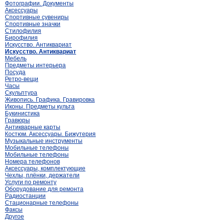
Фотографии. Документы
Аксессуары
Спортивные сувениры
Спортивные значки
Стилофилия
Бирофилия
Искусство. Антиквариат
Искусство. Антиквариат
Мебель
Предметы интерьера
Посуда
Ретро-вещи
Часы
Скульптура
Живопись. Графика. Гравировка
Иконы. Предметы культа
Букинистика
Гравюры
Антикварные карты
Костюм. Аксессуары. Бижутерия
Музыкальные инструменты
Мобильные телефоны
Мобильные телефоны
Номера телефонов
Аксессуары, комплектующие
Чехлы, плёнки, держатели
Услуги по ремонту
Оборудование для ремонта
Радиостанции
Стационарные телефоны
Факсы
Другое