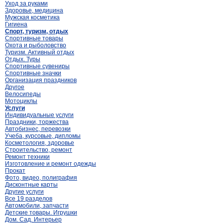
Уход за руками
Здоровье, медицина
Мужская косметика
Гигиена
Спорт, туризм, отдых
Спортивные товары
Охота и рыболовство
Туризм. Активный отдых
Отдых. Туры
Спортивные сувениры
Спортивные значки
Организация праздников
Другое
Велосипеды
Мотоциклы
Услуги
Индивидуальные услуги
Праздники, торжества
Автобизнес, перевозки
Учеба, курсовые, дипломы
Косметология, здоровье
Строительство, ремонт
Ремонт техники
Изготовление и ремонт одежды
Прокат
Фото, видео, полиграфия
Дисконтные карты
Другие услуги
Все 19 разделов
Автомобили, запчасти
Детские товары. Игрушки
Дом. Сад. Интерьер