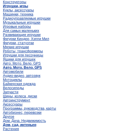
Конструкторы
Игрушки, игры
Куклы, аксессуары
Машинки, техника
Радиоуправляемые игрушки
Музыкальные игрушки
Игровые наборы
Для самых маленьких
Развивающие игрушки
Фигурки Киндер, Хэппи Мил
Фигурки, статуэтки
Мягкие игрушки
Роботы, трансформеры
Игрушки для песочницы
Ящики для игрушек
Авто. Мото. Вело. GPS
Авто. Мото. Вело. GPS
Автомобили
Аудио-видео, автозвук
Мотоциклы
Байкерская одежда
Велосипеды
Запчасти
Шины, колеса, диски
Автоинструмент
Аксессуары
Программы, руководства, карты
Автобизнес, перевозки
Другое
Дом. Дача. Недвижимость
Дом, сад, интерьер
Растения