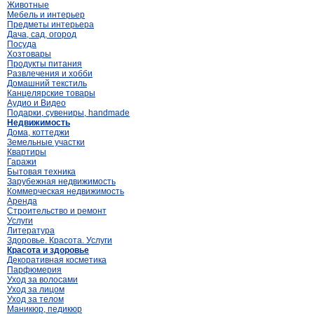
Животные
Мебель и интерьер
Предметы интерьера
Дача, сад, огород
Посуда
Хозтовары
Продукты питания
Развлечения и хобби
Домашний текстиль
Канцелярские товары
Аудио и Видео
Подарки, сувениры, handmade
Недвижимость
Дома, коттеджи
Земельные участки
Квартиры
Гаражи
Бытовая техника
Зарубежная недвижимость
Коммерческая недвижимость
Аренда
Строительство и ремонт
Услуги
Литература
Здоровье. Красота. Услуги
Красота и здоровье
Декоративная косметика
Парфюмерия
Уход за волосами
Уход за лицом
Уход за телом
Маникюр, педикюр