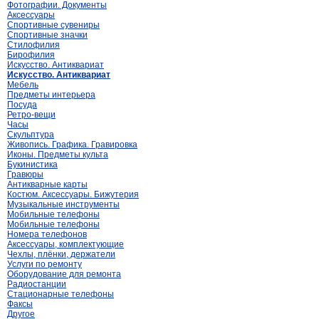
Фотографии. Документы
Аксессуары
Спортивные сувениры
Спортивные значки
Стилофилия
Бирофилия
Искусство. Антиквариат
Искусство. Антиквариат
Мебель
Предметы интерьера
Посуда
Ретро-вещи
Часы
Скульптура
Живопись. Графика. Гравировка
Иконы. Предметы культа
Букинистика
Гравюры
Антикварные карты
Костюм. Аксессуары. Бижутерия
Музыкальные инструменты
Мобильные телефоны
Мобильные телефоны
Номера телефонов
Аксессуары, комплектующие
Чехлы, плёнки, держатели
Услуги по ремонту
Оборудование для ремонта
Радиостанции
Стационарные телефоны
Факсы
Другое