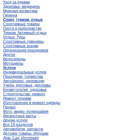
Уход за руками
Здоровье, медицина
Мужская косметика
Гигиена
Спорт, туризм, отдых
Спортивные товары
Охота и рыболовство
Туризм. Активный отдых
Отдых. Туры
Спортивные сувениры
Спортивные значки
Организация праздников
Другое
Велосипеды
Мотоциклы
Услуги
Индивидуальные услуги
Праздники, торжества
Автобизнес, перевозки
Учеба, курсовые, дипломы
Косметология, здоровье
Строительство, ремонт
Ремонт техники
Изготовление и ремонт одежды
Прокат
Фото, видео, полиграфия
Дисконтные карты
Другие услуги
Все 19 разделов
Автомобили, запчасти
Детские товары. Игрушки
Дом. Сад. Интерьер