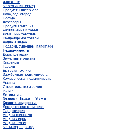
Животные
Мебель и интерьер
Предметы интерьера
Дача, сад, огород
Посуда
Хозтовары
Продукты питания
Развлечения и хобби
Домашний текстиль
Канцелярские товары
Аудио и Видео
Подарки, сувениры, handmade
Недвижимость
Дома, коттеджи
Земельные участки
Квартиры
Гаражи
Бытовая техника
Зарубежная недвижимость
Коммерческая недвижимость
Аренда
Строительство и ремонт
Услуги
Литература
Здоровье. Красота. Услуги
Красота и здоровье
Декоративная косметика
Парфюмерия
Уход за волосами
Уход за лицом
Уход за телом
Маникюр, педикюр