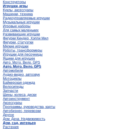
Конструкторы
Игрушки, игры
Куклы, аксессуары
Машинки, техника
Радиоуправляемые игрушки
Музыкальные игрушки
Игровые наборы
Для самых маленьких
Развивающие игрушки
Фигурки Киндер, Хэппи Мил
Фигурки, статуэтки
Мягкие игрушки
Роботы, трансформеры
Игрушки для песочницы
Ящики для игрушек
Авто. Мото. Вело. GPS
Авто. Мото. Вело. GPS
Автомобили
Аудио-видео, автозвук
Мотоциклы
Байкерская одежда
Велосипеды
Запчасти
Шины, колеса, диски
Автоинструмент
Аксессуары
Программы, руководства, карты
Автобизнес, перевозки
Другое
Дом. Дача. Недвижимость
Дом, сад, интерьер
Растения