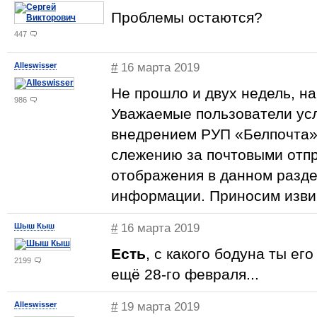
Проблемы остаются?
447
Alleswisser
#
16 марта 2019
Не прошло и двух недель, н
986
Уважаемые пользователи усл
внедрением РУП «Белпочта» 
слежению за почтовыми отп
отображения в данном разде
информации. Приносим изви
Шыш Кыш
#
16 марта 2019
Есть
, с какого бодуна ты ег
2199
ещё 28-го февраля...
Alleswisser
#
19 марта 2019