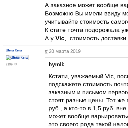
А заказное может вообще варь
Возможно Вы имели ввиду мел
учитывайте стоимость самого
К стате почта подорожала уже
А у
Vic
, стоимость доставки 
Шыш Кыш
#
20 марта 2019
hymli:
2199
Кстати, уважаемый Vic, пос
подскажете стоимость почт
заказным и письмом первог
стоят разные цены. Тот же 
руб., а кто-то в 1,5 руб. в
может вообще варьироваться
это своего рода такой нало