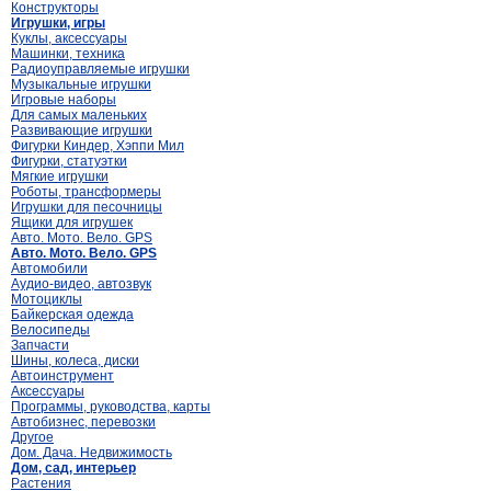
Конструкторы
Игрушки, игры
Куклы, аксессуары
Машинки, техника
Радиоуправляемые игрушки
Музыкальные игрушки
Игровые наборы
Для самых маленьких
Развивающие игрушки
Фигурки Киндер, Хэппи Мил
Фигурки, статуэтки
Мягкие игрушки
Роботы, трансформеры
Игрушки для песочницы
Ящики для игрушек
Авто. Мото. Вело. GPS
Авто. Мото. Вело. GPS
Автомобили
Аудио-видео, автозвук
Мотоциклы
Байкерская одежда
Велосипеды
Запчасти
Шины, колеса, диски
Автоинструмент
Аксессуары
Программы, руководства, карты
Автобизнес, перевозки
Другое
Дом. Дача. Недвижимость
Дом, сад, интерьер
Растения