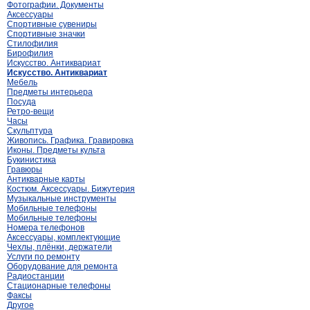
Фотографии. Документы
Аксессуары
Спортивные сувениры
Спортивные значки
Стилофилия
Бирофилия
Искусство. Антиквариат
Искусство. Антиквариат
Мебель
Предметы интерьера
Посуда
Ретро-вещи
Часы
Скульптура
Живопись. Графика. Гравировка
Иконы. Предметы культа
Букинистика
Гравюры
Антикварные карты
Костюм. Аксессуары. Бижутерия
Музыкальные инструменты
Мобильные телефоны
Мобильные телефоны
Номера телефонов
Аксессуары, комплектующие
Чехлы, плёнки, держатели
Услуги по ремонту
Оборудование для ремонта
Радиостанции
Стационарные телефоны
Факсы
Другое