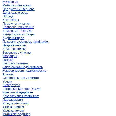
Животные
Мебель и интерьер
Предметы интерьера
Дача, сад, огород
Посуда
Хозтовары
Продукты питания
Развлечения и хобби
Домашний текстиль
Канцелярские товары
Аудио и Видео
Подарки, сувениры, handmade
Недвижимость
Дома, коттеджи
Земельные участки
Квартиры
Гаражи
Бытовая техника
Зарубежная недвижимость
Коммерческая недвижимость
Аренда
Строительство и ремонт
Услуги
Литература
Здоровье. Красота. Услуги
Красота и здоровье
Декоративная косметика
Парфюмерия
Уход за волосами
Уход за лицом
Уход за телом
Маникюр, педикюр