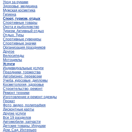
Уход за руками
Здоровье, медицина
Мужская косметика
Гигиена
Спорт, туризм, отдых
Спортивные товары
Охота и рыболовство
Туризм. Активный отдых
Отдых. Туры
Спортивные сувениры
Спортивные значки
Организация праздников
Другое
Велосипеды
Мотоциклы
Услуги
Индивидуальные услуги
Праздники, торжества
Автобизнес, перевозки
Учеба, курсовые, дипломы
Косметология, здоровье
Строительство, ремонт
Ремонт техники
Изготовление и ремонт одежды
Прокат
Фото, видео, полиграфия
Дисконтные карты
Другие услуги
Все 19 разделов
Автомобили, запчасти
Детские товары. Игрушки
Дом. Сад. Интерьер