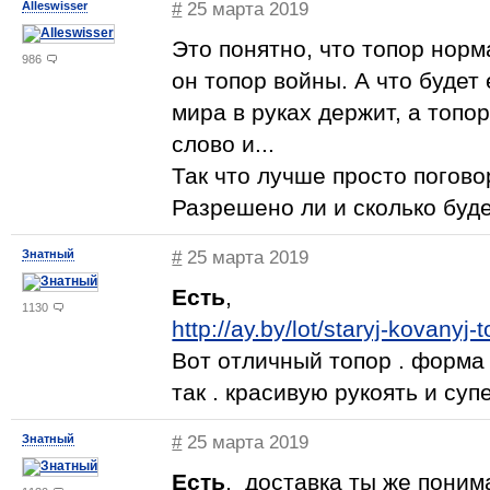
Alleswisser
#
25 марта 2019
Это понятно, что топор норм
986
он топор войны. А что будет 
мира в руках держит, а топо
слово и...
Так что лучше просто погово
Разрешено ли и сколько буде
Знатный
#
25 марта 2019
Есть
,
1130
http://ay.by/lot/staryj-kovany
Вот отличный топор . форма 
так . красивую рукоять и суп
Знатный
#
25 марта 2019
Есть
, доставка ты же поним