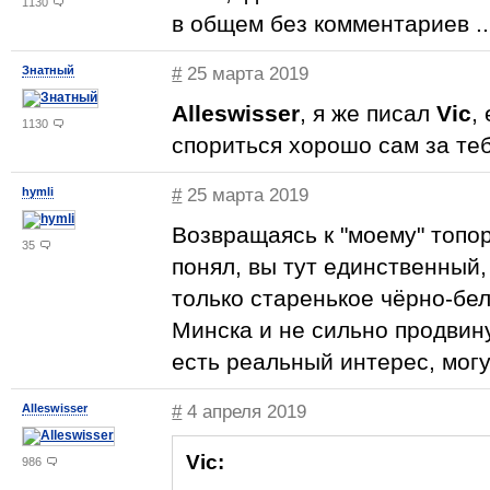
1130
в общем без комментариев ...
Знатный
#
25 марта 2019
Alleswisser
, я же писал
Vic
,
1130
спориться хорошо сам за тебя
hymli
#
25 марта 2019
Возвращаясь к "моему" топо
35
понял, вы тут единственный,
только старенькое чёрно-бел
Минска и не сильно продвин
есть реальный интерес, могу
Alleswisser
#
4 апреля 2019
Vic:
986