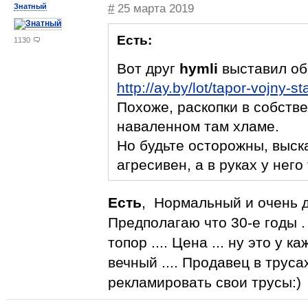
Знатный
#
25 марта 2019
Есть:
1130
Вот друг
hymli
выставил об
http://ay.by/lot/tapor-vojny-
Похоже, раскопки в собств
наваленном там хламе.
Но будьте осторожны, выск
агресивен, а в руках у него
Есть
, Нормальный и очень д
Предполагаю что 30-е годы . 
топор .... Цена ... ну это у к
вечный .... Продавец в труса
рекламировать свои трусы:)