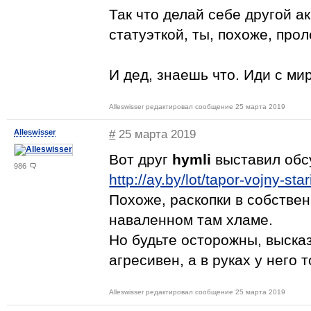
Так что делай себе другой а
статуэткой, ты, похоже, прол
И дед, знаешь что. Иди с ми
Alleswisser редактировал сообщение 25 марта 2019
Alleswisser
#
25 марта 2019
Вот друг
hymli
выставил обс
986
http://ay.by/lot/tapor-vojny-s
Похоже, раскопки в собствен
наваленном там хламе.
Но будьте осторожны, выска
агресивен, а в руках у него 
Alleswisser редактировал сообщение 25 марта 2019