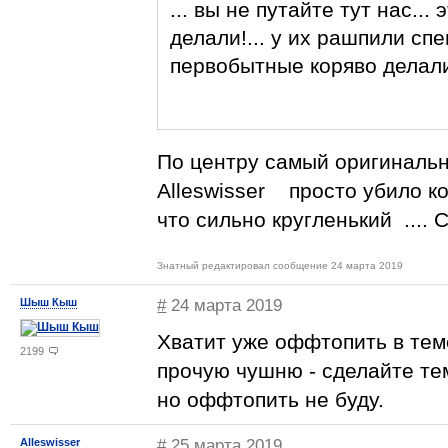
... вы не путайте тут нас..
делали!... у их рашпили сп
первобытные коряво делали
По центру самый оригинальный .
Alleswisser просто убило ко
что сильно кругленький .... С
Знатный редактировал сообщение 24 марта 2019
Шыш Кыш
#
24 марта 2019
Хватит уже оффтопить в тем
2199
прочую чушню - сделайте тем
но оффтопить не буду.
Alleswisser
#
25 марта 2019